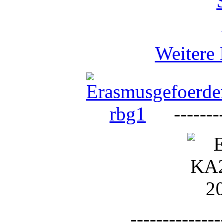
Weitere 
--------
--------------