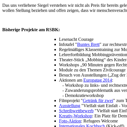
Das uns verliehene Siegel verstehen wir nicht als Preis für bereits g
wollen Stellung beziehen und offen zeigen, dass wir menschenveracht
Bisherige Projekte am RSBK:
Lesenacht Courage
Infotafel "
Buntes Brett
" zur rechtsex
Regelmäßiges Klassentraining zur M
Lehrerfortbildung Mobbingpräventio
Theater-Stück „Mobbing“ des Kinder
Workshops „90 Minuten gegen Rech
Module zu den Themen Zivilcourage 
Besuch von Ausstellungen („Zug der 
Aktionen am
Europatag 2014
:
- Workshop zu links- und rechtsex
- Zuwanderungsproblematik aus ver
- Demokratieworkshop
Filmprojekt "
Getränk für zwei
" zum T
Ausstellung
"Vielfalt statt Einfalt - V
Schreibwettbewerb
"Vielfalt statt Ein
Kreativ-Workshop
: Ein Platz für Dem
Foto-Aktion
: Refugees Welcome
Internationales Kochbuch
(Kick-off)