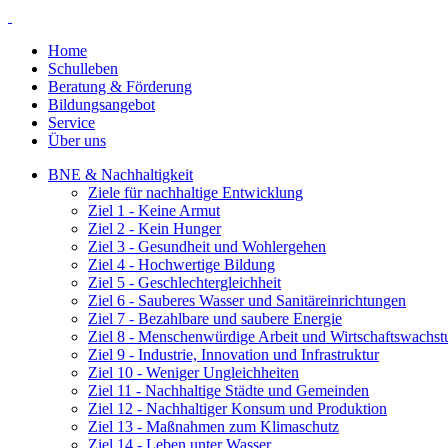
Home
Schulleben
Beratung & Förderung
Bildungsangebot
Service
Über uns
BNE & Nachhaltigkeit
Ziele für nachhaltige Entwicklung
Ziel 1 - Keine Armut
Ziel 2 - Kein Hunger
Ziel 3 - Gesundheit und Wohlergehen
Ziel 4 - Hochwertige Bildung
Ziel 5 - Geschlechtergleichheit
Ziel 6 - Sauberes Wasser und Sanitäreinrichtungen
Ziel 7 - Bezahlbare und saubere Energie
Ziel 8 - Menschenwürdige Arbeit und Wirtschaftswachs
Ziel 9 - Industrie, Innovation und Infrastruktur
Ziel 10 - Weniger Ungleichheiten
Ziel 11 - Nachhaltige Städte und Gemeinden
Ziel 12 - Nachhaltiger Konsum und Produktion
Ziel 13 - Maßnahmen zum Klimaschutz
Ziel 14 - Leben unter Wasser