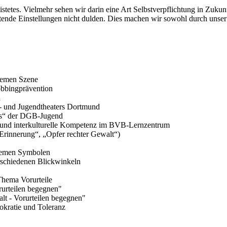
eleistetes. Vielmehr sehen wir darin eine Art Selbstverpflichtung in Z
ende Einstellungen nicht dulden. Dies machen wir sowohl durch unser 
tremen Szene
obbingprävention
n
- und Jugendtheaters Dortmund
ts“ der DGB-Jugend
und interkulturelle Kompetenz im BVB-Lernzentrum
Erinnerung“, „Opfer rechter Gewalt“)
tremen Symbolen
schiedenen Blickwinkeln
hema Vorurteile
orurteilen begegnen"
falt - Vorurteilen begegnen"
okratie und Toleranz