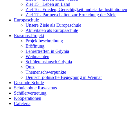
Ziel 15 - Leben an Land
Ziel 16 - Frieden, Gerechtigkeit und starke Institutionen
Ziel 17 - Partnerschaften zur Erreichung der Ziele
Europaschule
Unsere Ziele als Europaschule
Aktivitäten als Europaschule
Erasmus-Projekt
Projektbeschreibung
Eröffnung
Lehrertreffen in Gdynia
Weihnachten
Schüleraustausch Gdynia
Quiz
Themenschwerpunkte
Deutsch-polnische Begegnung in Weimar
Gesunde Schule
Schule ohne Rassismus
Schülervertretung
Kooperationen
Cafeteria