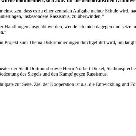
t wurde dokumentiert, sich aktiv für die demokratischen Grundwert
r einsetzen, dass es zu einer zentralen Aufgabe meiner Schule wird, nach
inierungen, insbesondere Rassismus, zu überwinden.“
r Handlungen ausgeübt werden, wende ich mich dagegen und setze mich
en.“
r ein Projekt zum Thema Diskriminierungen durchgeführt wird, um langf
heater der Stadt Dortmund sowie Herrn Norbert Dickel, Stadionsprec
 Bedeutung des Siegels und den Kampf gegen Rassismus.
pate zur Seite. Ziel der Kooperation ist u.a. die Entwicklung und Fö