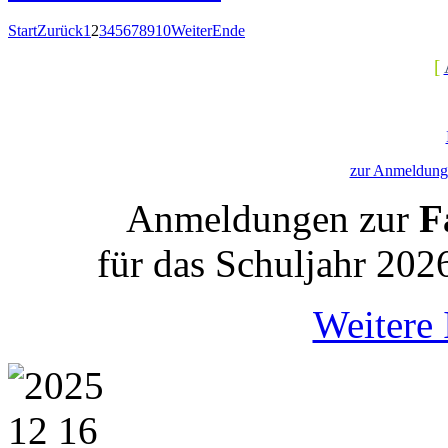
Start
Zurück
1
2
3
4
5
6
7
8
9
10
Weiter
Ende
[
zur Anmeldung 
Anmeldungen zur
Fa
für das Schuljahr 202
Weitere 