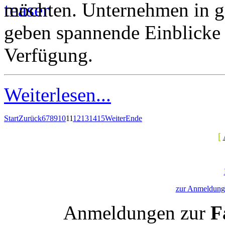
möchten. Unternehmen in g
geben spannende Einblicke 
Verfügung.
Weiterlesen...
Start
Zurück
6
7
8
9
10
11
12
13
14
15
Weiter
Ende
[
zur Anmeldung 
Anmeldungen zur
Fa