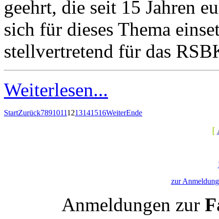
geehrt, die seit 15 Jahren e
sich für dieses Thema einse
stellvertretend für das RS
Weiterlesen...
Start
Zurück
7
8
9
10
11
12
13
14
15
16
Weiter
Ende
[
zur Anmeldung 
Anmeldungen zur
Fa