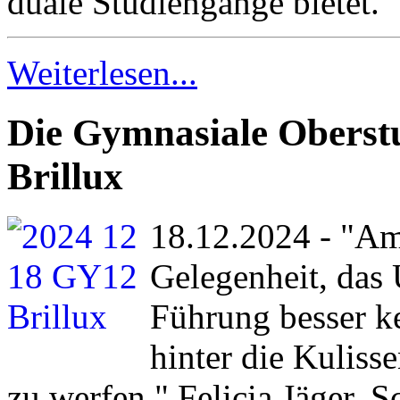
duale Studiengänge bietet.
Weiterlesen...
Die Gymnasiale Oberstu
Brillux
18.12.2024 - "Am
Gelegenheit, das 
Führung besser k
hinter die Kuliss
zu werfen." Felicia Jäger, 